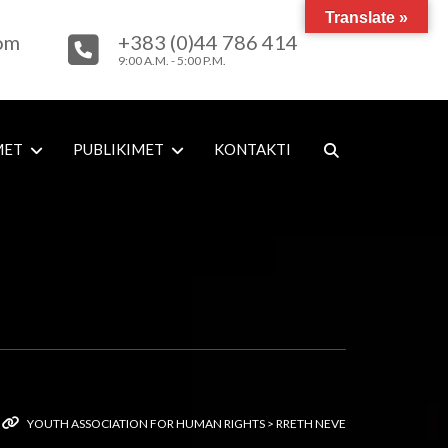
Translate »
com
+383 (0)44 786 414
9:00 A.M. - 5:00 P.M.
MET
PUBLIKIMET
KONTAKTI
YOUTH ASSOCIATION FOR HUMAN RIGHTS
>
RRETH NEVE