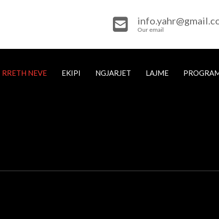
info.yahr@gmail.
Our email
RRETH NEVE
EKIPI
NGJARJET
LAJME
PROGRA