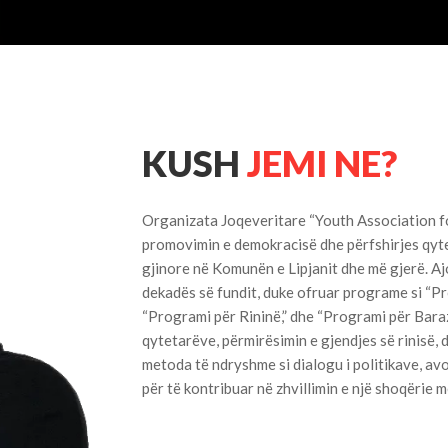
KUSH
JEMI NE?
Organizata Joqeveritare “Youth Association f
promovimin e demokracisë dhe përfshirjes qytet
gjinore në Komunën e Lipjanit dhe më gjerë. Aj
dekadës së fundit, duke ofruar programe si “P
“Programi për Rininë,” dhe “Programi për Barazi
qytetarëve, përmirësimin e gjendjes së rinisë,
metoda të ndryshme si dialogu i politikave, avok
për të kontribuar në zhvillimin e një shoqërie m