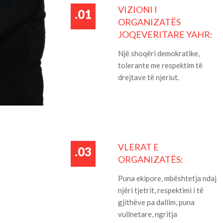
VIZIONI I
.01
ORGANIZATËS
JOQEVERITARE YAHR:
Një shoqëri demokratike,
tolerante me respektim të
drejtave të njeriut.
VLERAT E
.03
ORGANIZATËS:
Puna ekipore, mbështetja ndaj
njëri tjetrit, respektimi i të
gjithëve pa dallim, puna
vullnetare, ngritja