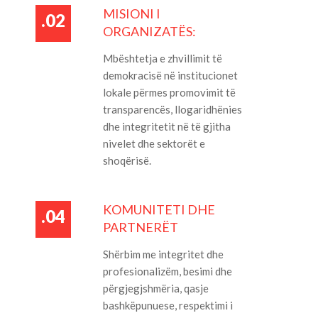
MISIONI I
.02
ORGANIZATËS:
Mbështetja e zhvillimit të
demokracisë në institucionet
lokale përmes promovimit të
transparencës, llogaridhënies
dhe integritetit në të gjitha
nivelet dhe sektorët e
shoqërisë.
KOMUNITETI DHE
.04
PARTNERËT
Shërbim me integritet dhe
profesionalizëm, besimi dhe
përgjegjshmëria, qasje
bashkëpunuese, respektimi i