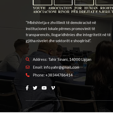
“Mbështetja e zhvillimit të demokracisë në
institucionet lokale përmes promovimit të
transparencës, llogaridhënies dhe integritetit në të
gjitha nivelet dhe sektorët e shoqërisë”.
Address:
Tahir Sinani, 14000 Lipjan
Email:
info.yahr@gmail..com
Phone:
+38344786414