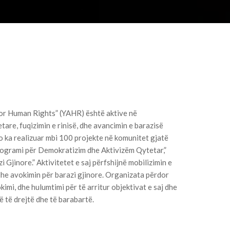
or Human Rights” (YAHR) është aktive në
are, fuqizimin e rinisë, dhe avancimin e barazisë
o ka realizuar mbi 100 projekte në komunitet gjatë
rogrami për Demokratizim dhe Aktivizëm Qytetar,”
 Gjinore.” Aktivitetet e saj përfshijnë mobilizimin e
 dhe avokimin për barazi gjinore. Organizata përdor
imi, dhe hulumtimi për të arritur objektivat e saj dhe
ë të drejtë dhe të barabartë.