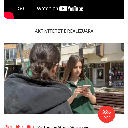
AKTIVITETET E REALIZUARA
23
rd
Apr
0
0
0
Written by
bk.yahr@gmail.com