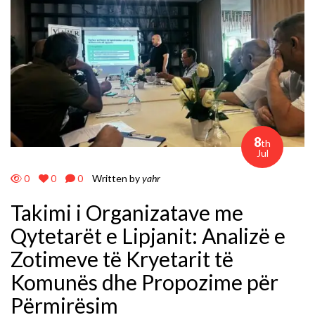
8
th
Jul
0
0
0
Written by
yahr
Takimi i Organizatave me
Qytetarët e Lipjanit: Analizë e
Zotimeve të Kryetarit të
Komunës dhe Propozime për
Përmirësim