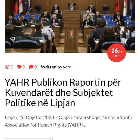
26
th
Dec
0
0
0
Written by
yahr
YAHR Publikon Raportin për
Kuvendarët dhe Subjektet
Politike në Lipjan
Lipjan, 26 Dhjetor 2024 – Organizata e shoqërisë civile Youth
Association for Human Rights (YAHR)…