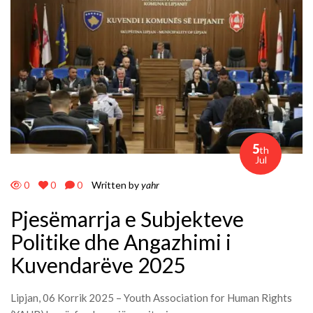
5
th
Jul
0
0
0
Written by
yahr
Pjesëmarrja e Subjekteve
Politike dhe Angazhimi i
Kuvendarëve 2025
Lipjan, 06 Korrik 2025 – Youth Association for Human Rights