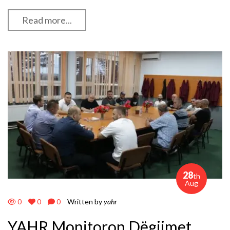
Read more...
28
th
Aug
0
0
0
Written by
yahr
YAHR Monitoron Dëgjimet