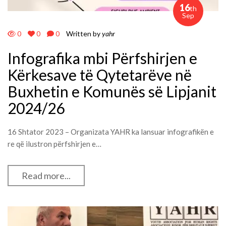
16
th
Sep
0
0
0
Written by
yahr
Infografika mbi Përfshirjen e
Kërkesave të Qytetarëve në
Buxhetin e Komunës së Lipjanit
2024/26
16 Shtator 2023 – Organizata YAHR ka lansuar infografikën e
re që ilustron përfshirjen e…
Read more...