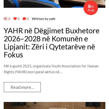
6
th
Aug
0
0
0
Written by
yahr
YAHR në Dëgjimet Buxhetore
2026–2028 në Komunën e
Lipjanit: Zëri i Qytetarëve në
Fokus
Më 6 gusht 2025, organizata Youth Association for Human
Rights (YAHR) mori pjesë aktive në…
Read more...