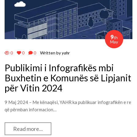
9
th
May
0
0
0
Written by
yahr
Publikimi i Infografikës mbi
Buxhetin e Komunës së Lipjanit
për Vitin 2024
9 Maj 2024 – Me kënaqësi, YAHR ka publikuar infografikën e re
që përmban informacion…
Read more...