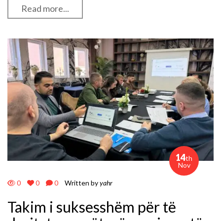
Read more...
14
th
Nov
0
0
0
Written by
yahr
Takim i suksesshëm për të