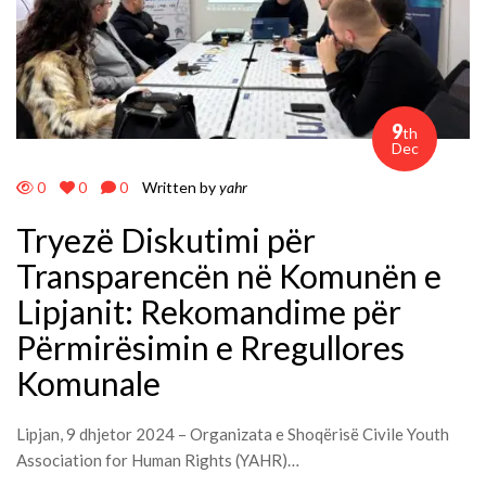
9
th
Dec
0
0
0
Written by
yahr
Tryezë Diskutimi për
Transparencën në Komunën e
Lipjanit: Rekomandime për
Përmirësimin e Rregullores
Komunale
Lipjan, 9 dhjetor 2024 – Organizata e Shoqërisë Civile Youth
Association for Human Rights (YAHR)…