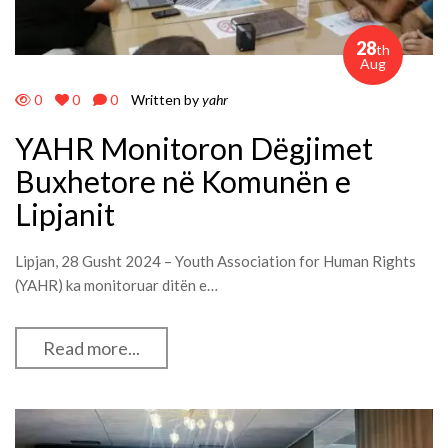
28
th
Aug
0
0
0
Written by
yahr
YAHR Monitoron Dëgjimet
Buxhetore në Komunën e
Lipjanit
Lipjan, 28 Gusht 2024 – Youth Association for Human Rights
(YAHR) ka monitoruar ditën e…
Read more...