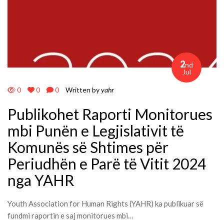
2
nd
Jul
0
0
0
Written by
yahr
Publikohet Raporti Monitorues
mbi Punën e Legjislativit të
Komunës së Shtimes për
Periudhën e Parë të Vitit 2024
nga YAHR
Youth Association for Human Rights (YAHR) ka publikuar së
fundmi raportin e saj monitorues mbi…