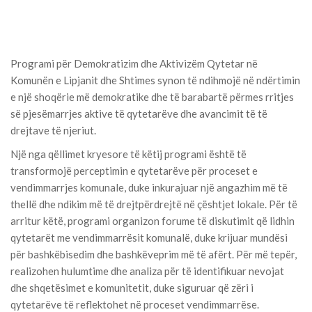
Programi për Demokratizim dhe Aktivizëm Qytetar në
Komunën e Lipjanit dhe Shtimes synon të ndihmojë në ndërtimin
e një shoqërie më demokratike dhe të barabartë përmes rritjes
së pjesëmarrjes aktive të qytetarëve dhe avancimit të të
drejtave të njeriut.
Një nga qëllimet kryesore të këtij programi është të
transformojë perceptimin e qytetarëve për proceset e
vendimmarrjes komunale, duke inkurajuar një angazhim më të
thellë dhe ndikim më të drejtpërdrejtë në çështjet lokale. Për të
arritur këtë, programi organizon forume të diskutimit që lidhin
qytetarët me vendimmarrësit komunalë, duke krijuar mundësi
për bashkëbisedim dhe bashkëveprim më të afërt. Për më tepër,
realizohen hulumtime dhe analiza për të identifikuar nevojat
dhe shqetësimet e komunitetit, duke siguruar që zëri i
qytetarëve të reflektohet në proceset vendimmarrëse.