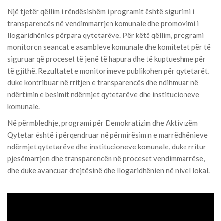
Një tjetër qëllim i rëndësishëm i programit është sigurimi i
transparencës në vendimmarrjen komunale dhe promovimi i
llogaridhënies përpara qytetarëve. Për këtë qëllim, programi
monitoron seancat e asambleve komunale dhe komitetet për të
siguruar që proceset të jenë të hapura dhe të kuptueshme për
të gjithë. Rezultatet e monitorimeve publikohen për qytetarët,
duke kontribuar në rritjen e transparencës dhe ndihmuar në
ndërtimin e besimit ndërmjet qytetarëve dhe institucioneve
komunale.
Në përmbledhje, programi për Demokratizim dhe Aktivizëm
Qytetar është i përqendruar në përmirësimin e marrëdhënieve
ndërmjet qytetarëve dhe institucioneve komunale, duke rritur
pjesëmarrjen dhe transparencën në proceset vendimmarrëse,
dhe duke avancuar drejtësinë dhe llogaridhënien në nivel lokal.