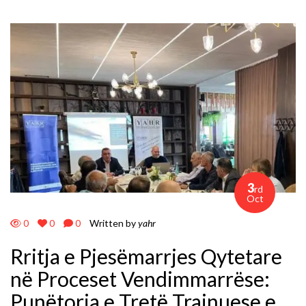
3
rd
Oct
0
0
0
Written by
yahr
Rritja e Pjesëmarrjes Qytetare
në Proceset Vendimmarrëse:
Punëtoria e Tretë Trajnuese e