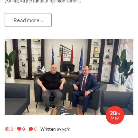
(YAHR) ka përfunduar një monitorim…
Read more...
20
th
May
0
0
0
Written by
yahr