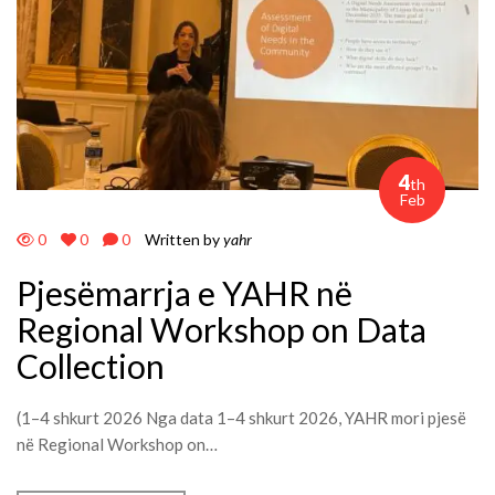
4
th
Feb
0
0
0
Written by
yahr
Pjesëmarrja e YAHR në
Regional Workshop on Data
Collection
(1–4 shkurt 2026 Nga data 1–4 shkurt 2026, YAHR mori pjesë
në Regional Workshop on…