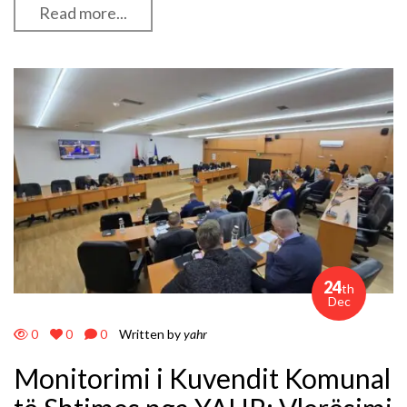
Read more...
24
th
Dec
0
0
0
Written by
yahr
Monitorimi i Kuvendit Komunal