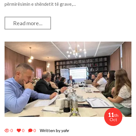
përmirësimin e shëndetit të grave,…
Read more...
11
th
Oct
0
0
0
Written by
yahr