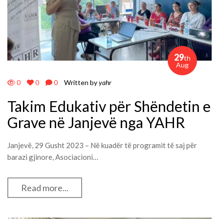
29
th
Aug
0
0
0
Written by
yahr
Takim Edukativ për Shëndetin e
Grave në Janjevë nga YAHR
Janjevë, 29 Gusht 2023 – Në kuadër të programit të saj për
barazi gjinore, Asociacioni…
Read more...