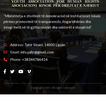
“Mbështetja e zhvillimit të demokracisë në institucionet lokale
përmes promovimit të transparencës, llogaridhënies dhe
integritetit në të gjitha nivelet dhe sektorët e shoqërisë”.
Address:
Tahir Sinani, 14000 Lipjan
Email:
info.yahr@gmail..com
Phone:
+38344786414
Copyright 2025. All rights reserved