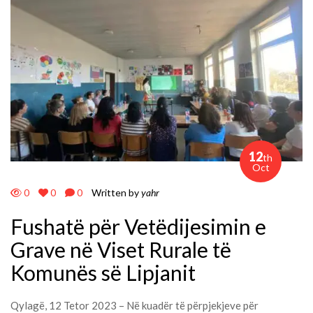
12
th
Oct
0
0
0
Written by
yahr
Fushatë për Vetëdijesimin e
Grave në Viset Rurale të
Komunës së Lipjanit
Qylagë, 12 Tetor 2023 – Në kuadër të përpjekjeve për