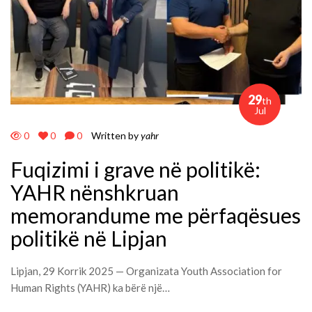
29
th
Jul
0
0
0
Written by
yahr
Fuqizimi i grave në politikë:
YAHR nënshkruan
memorandume me përfaqësues
politikë në Lipjan
Lipjan, 29 Korrik 2025 — Organizata Youth Association for
Human Rights (YAHR) ka bërë një…