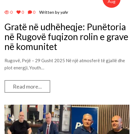
Aug
0
0
0
Written by
yahr
Gratë në udhëheqje: Punëtoria
në Rugovë fuqizon rolin e grave
në komunitet
Rugovë, Pejë – 29 Gusht 2025 Në një atmosferë të gjallë dhe
plot energji, Youth…
Read more...