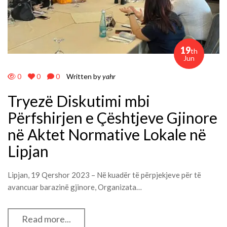
19
th
Jun
0
0
0
Written by
yahr
Tryezë Diskutimi mbi
Përfshirjen e Çështjeve Gjinore
në Aktet Normative Lokale në
Lipjan
Lipjan, 19 Qershor 2023 – Në kuadër të përpjekjeve për të
avancuar barazinë gjinore, Organizata…
Read more...