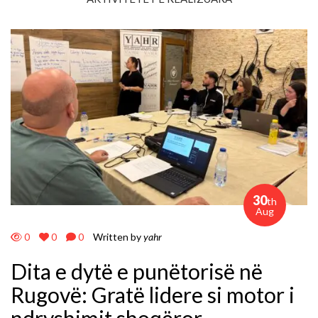
30
th
Aug
0
0
0
Written by
yahr
Dita e dytë e punëtorisë në
Rugovë: Gratë lidere si motor i