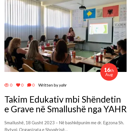
16
th
Aug
0
0
0
Written by
yahr
Takim Edukativ mbi Shëndetin
e Grave në Smallushë nga YAHR
Smallushë, 18 Gusht 2023 – Në bashkëpunim me dr. Egzona Sh.
Bytyqi, Organizata e Shoqërisë…