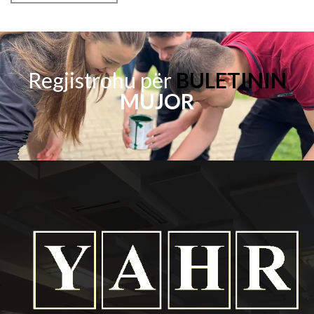
Regjistrohu për
BULETININ
MUJOR