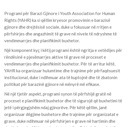
Programi për Barazi Gjinore i Youth Association for Human
Rights (YAHR) ka si qëllim kryesor promovimin e barazisë
gjinore dhe drejtësisë sociale, duke u fokusuar në rritjen e
përfshirjes dhe angazhimit të grave në nivele të ndryshme të
vendimmarrjes dhe planifikimit buxhetor.
Një komponent kyç i këtij programi është ngritja e vetëdijes për
rëndësinë e pjesëmarrjes aktive të grave në proceset e
vendimmarrjes dhe planifikimit buxhetor. Për të arritur këtë,
YAHR ka organizuar hulumtime dhe trajnime për përfaqësuesit
institucional, duke i ndihmuar ata të kuptojnë dhe të zbatonin
politikat për barazinë gjinore në mënyrë më efikase.
Në një tjetër aspekt, programi synon të përfshijë gratë në
proceset e planifikimit buxhetor dhe të sigurojë që buxhetimi të
jetë i përgjegjshëm ndaj gjinorëve. Për këtë qëllim, janë
organizuar dëgjime buxhetore dhe trajnime për organizatat e
grave, duke ndihmuar në përfshirjen e grave në hartimin dhe