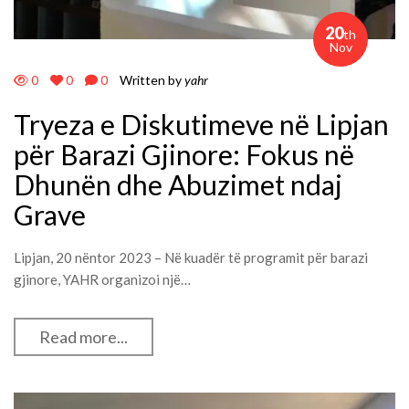
20
th
Nov
0
0
0
Written by
yahr
Tryeza e Diskutimeve në Lipjan
për Barazi Gjinore: Fokus në
Dhunën dhe Abuzimet ndaj
Grave
Lipjan, 20 nëntor 2023 – Në kuadër të programit për barazi
gjinore, YAHR organizoi një…
Read more...