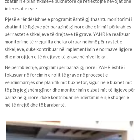
zbatimin e planifikimeve buxhetore që reflektojnë nevojat dhe
interesat e tyre.
Pjesë e rëndësishme e programit është gjithashtu monitorimi i
zbatimit të ligjeve për barazinë gjinore dhe ofrimi i përkrahjes
për rastet e shkeljeve të drejtave të grave. YAHR ka realizuar
monitorime të rregullta dhe ka ofruar ndihmë për rastet e
shkeljeve, duke kontribuar në implementimin e normave ligjore
dhe mbrojtjen e të drejtave të grave në nivel lokal.
Në përmbledhje, programi për barazi gjinore i YAHR është i
fokusuar në forcimin e rolit të grave në proceset e
vendimmarrjes dhe planifikimit buxhetor, sigurinë e buxhetimit
të përgjegjshëm gjinor dhe monitorimin e zbatimit të ligjeve për
barazinë gjinore, duke kontribuar në ndërtimin e një shoqërie
më të drejtë dhe të barabartë.