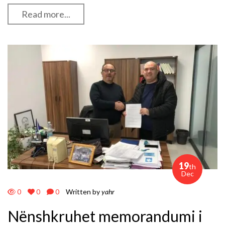
Read more...
19
th
Dec
0
0
0
Written by
yahr
Nënshkruhet memorandumi i