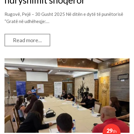
ndryshimit shoqëror
Rugovë, Pejë – 30 Gusht 2025 Në ditën e dytë të punëtorisë
“Gratë në udhëheqje:…
Read more...
29
th