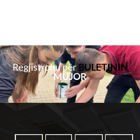
Regjistrohu për
BULETININ
MUJOR