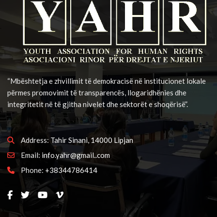
“Mbështetja e zhvillimit të demokracisë në institucionet lokale
përmes promovimit të transparencës, llogaridhënies dhe
integritetit në të gjitha nivelet dhe sektorët e shoqërisë”.
Address:
Tahir Sinani, 14000 Lipjan
Email:
info.yahr@gmail..com
Phone:
+38344786414