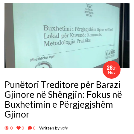
28
th
Nov
Punëtori Treditore për Barazi
Gjinore në Shëngjin: Fokus në
Buxhetimin e Përgjegjshëm
Gjinor
0
0
0
Written by
yahr