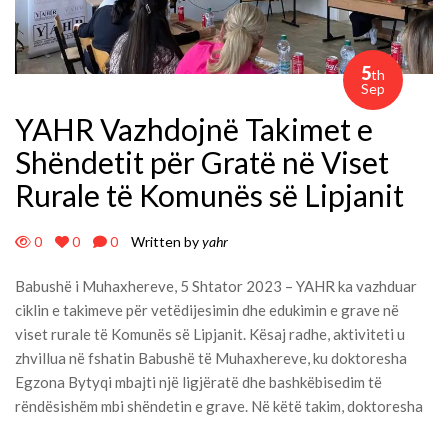
5
th
Sep
YAHR Vazhdojnë Takimet e
Shëndetit për Gratë në Viset
Rurale të Komunës së Lipjanit
0
0
0
Written by
yahr
Babushë i Muhaxhereve, 5 Shtator 2023 – YAHR ka vazhduar
ciklin e takimeve për vetëdijesimin dhe edukimin e grave në
viset rurale të Komunës së Lipjanit. Kësaj radhe, aktiviteti u
zhvillua në fshatin Babushë të Muhaxhereve, ku doktoresha
Egzona Bytyqi mbajti një ligjëratë dhe bashkëbisedim të
rëndësishëm mbi shëndetin e grave. Në këtë takim, doktoresha