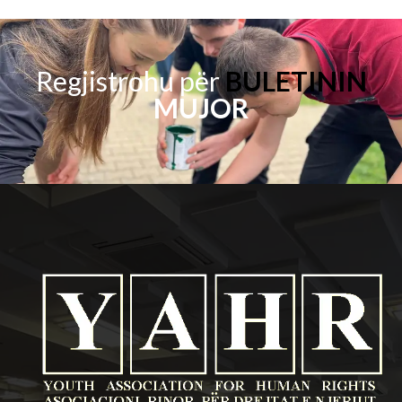
Regjistrohu për
BULETININ
MUJOR