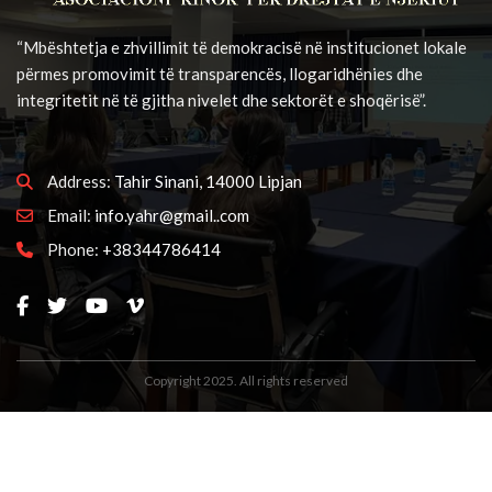
“Mbështetja e zhvillimit të demokracisë në institucionet lokale
përmes promovimit të transparencës, llogaridhënies dhe
integritetit në të gjitha nivelet dhe sektorët e shoqërisë”.
Address:
Tahir Sinani, 14000 Lipjan
Email:
info.yahr@gmail..com
Phone:
+38344786414
Copyright 2025. All rights reserved