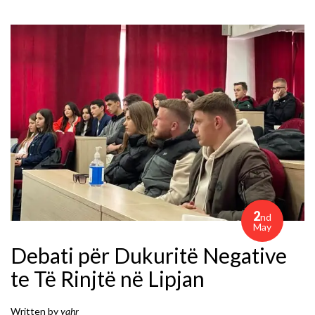
2
nd
May
Debati për Dukuritë Negative
te Të Rinjtë në Lipjan
Written by
yahr