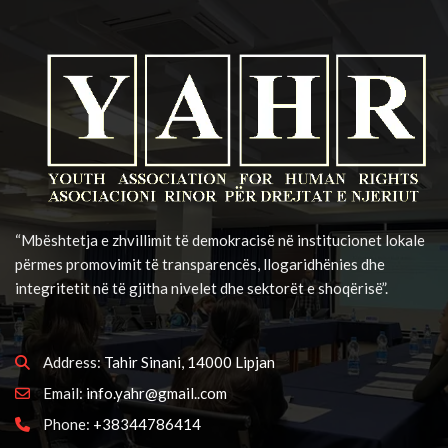
“Mbështetja e zhvillimit të demokracisë në institucionet lokale
përmes promovimit të transparencës, llogaridhënies dhe
integritetit në të gjitha nivelet dhe sektorët e shoqërisë”.
Address:
Tahir Sinani, 14000 Lipjan
Email:
info.yahr@gmail..com
Phone:
+38344786414