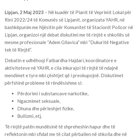
Lipjan, 2 Maj 2023
– Në kuadër të Planit të Veprimit Lokal për
Rini 2022/24 të Komunës së Lipjanit, organizata YAHR, në
bashkëpunim me Njësitin për Komunitet të Stacionit Policor në
Lipjan, organizoi një debat diskutimi me të rinjtë e shkollës së
mesme profesionale “Adem Gllavica” mbi “Dukuritë Negative
tek të Rinjtë”.
Debatin e udhëhoqi Fatbardha Hajdari, koordinatore e
aktiviteteve në YAHR, e cila inkurajoi të rinjtë të ndajnë
mendimet e tyre mbi çështjet që i preokupojnë. Diskutimet
përfshinë probleme të rëndësishme si:
Përdorimi i substancave narkotike,
Ngacmimet seksuale,
Dhuna dhe përleshjet fizike,
Bullizmi, etj.
Të rinjtë patën mundësinë të shpreheshin hapur dhe të
reflektonin mbi sfidat me të cilat përballen në shkolla dhe në