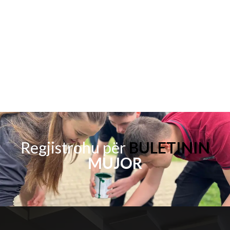
Regjistrohu për
BULETININ
MUJOR