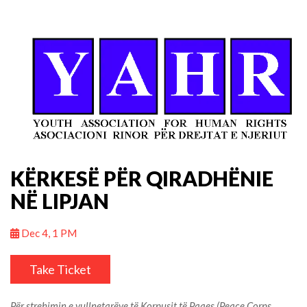
KËRKESË PËR QIRADHËNIE
NË LIPJAN
Dec 4, 1 PM
Take Ticket
Për strehimin e vullnetarëve të Korpusit të Paqes (Peace Corps