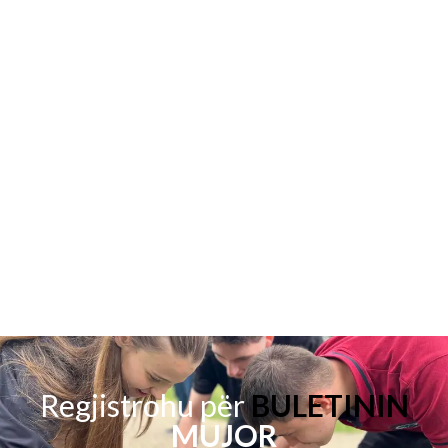
Regjistrohu për
BULETININ
MUJOR