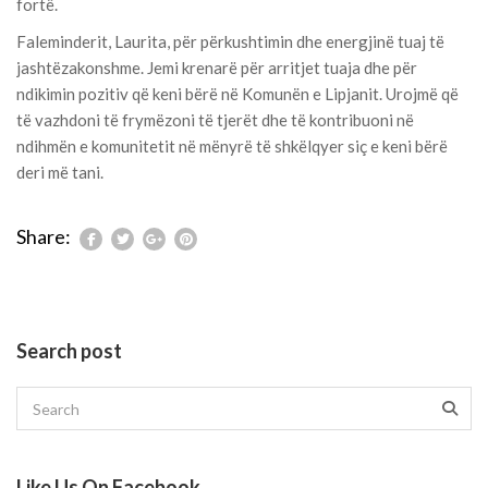
fortë.
Faleminderit, Laurita, për përkushtimin dhe energjinë tuaj të
jashtëzakonshme. Jemi krenarë për arritjet tuaja dhe për
ndikimin pozitiv që keni bërë në Komunën e Lipjanit. Urojmë që
të vazhdoni të frymëzoni të tjerët dhe të kontribuoni në
ndihmën e komunitetit në mënyrë të shkëlqyer siç e keni bërë
deri më tani.
Share:
Search post
Like Us On Facebook