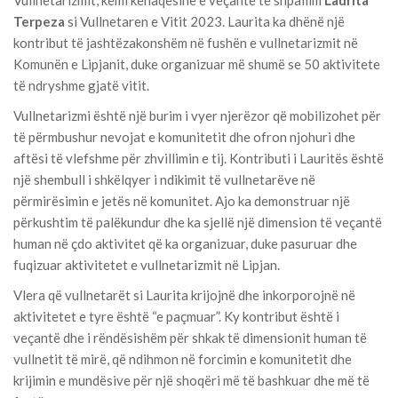
Vullnetarizmit, kemi kënaqësinë e veçantë të shpallim
Laurita
Terpeza
si Vullnetaren e Vitit 2023. Laurita ka dhënë një
kontribut të jashtëzakonshëm në fushën e vullnetarizmit në
Komunën e Lipjanit, duke organizuar më shumë se 50 aktivitete
të ndryshme gjatë vitit.
Vullnetarizmi është një burim i vyer njerëzor që mobilizohet për
të përmbushur nevojat e komunitetit dhe ofron njohuri dhe
aftësi të vlefshme për zhvillimin e tij. Kontributi i Lauritës është
një shembull i shkëlqyer i ndikimit të vullnetarëve në
përmirësimin e jetës në komunitet. Ajo ka demonstruar një
përkushtim të palëkundur dhe ka sjellë një dimension të veçantë
human në çdo aktivitet që ka organizuar, duke pasuruar dhe
fuqizuar aktivitetet e vullnetarizmit në Lipjan.
Vlera që vullnetarët si Laurita krijojnë dhe inkorporojnë në
aktivitetet e tyre është “e paçmuar”. Ky kontribut është i
veçantë dhe i rëndësishëm për shkak të dimensionit human të
vullnetit të mirë, që ndihmon në forcimin e komunitetit dhe
krijimin e mundësive për një shoqëri më të bashkuar dhe më të