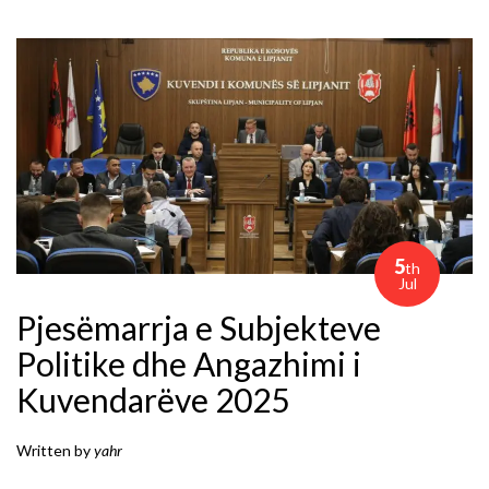
5
th
Jul
Pjesëmarrja e Subjekteve
Politike dhe Angazhimi i
Kuvendarëve 2025
Written by
yahr