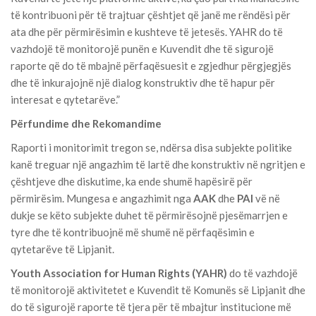
të kontribuoni për të trajtuar çështjet që janë me rëndësi për
ata dhe për përmirësimin e kushteve të jetesës. YAHR do të
vazhdojë të monitorojë punën e Kuvendit dhe të sigurojë
raporte që do të mbajnë përfaqësuesit e zgjedhur përgjegjës
dhe të inkurajojnë një dialog konstruktiv dhe të hapur për
interesat e qytetarëve.”
Përfundime dhe Rekomandime
Raporti i monitorimit tregon se, ndërsa disa subjekte politike
kanë treguar një angazhim të lartë dhe konstruktiv në ngritjen e
çështjeve dhe diskutime, ka ende shumë hapësirë për
përmirësim. Mungesa e angazhimit nga
AAK
dhe
PAI
vë në
dukje se këto subjekte duhet të përmirësojnë pjesëmarrjen e
tyre dhe të kontribuojnë më shumë në përfaqësimin e
qytetarëve të Lipjanit.
Youth Association for Human Rights (YAHR)
do të vazhdojë
të monitorojë aktivitetet e Kuvendit të Komunës së Lipjanit dhe
do të sigurojë raporte të tjera për të mbajtur institucione më