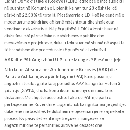
Lidhja Demokratike e Kosovës (LDK)
, edhe pse është subjekti
në pushtet në Komunën e Lipjanit, ka ngritur
23 çështje
, që
përbëjnë
22.33%
të totalit. Pjesëmarrja e LDK-së ka qenë më e
moderuar, me qëndrime që kanë mbështetur dhe shpjeguar
vendimet e ekzekutivit. Në përgjithësi, LDK ka kontribuar në
diskutime mbi përmirësimin e shërbimeve publike dhe
menaxhimin e projekteve, duke u fokusuar më shumë në aspekte
të brendshme dhe procedurale të punës së ekzekutivit.
AAK dhe PAI: Angazhim i Ulët dhe Mungesë Pjesëmarrjeje
Ndërkohë,
Aleanca për Ardhmërinë e Kosovës (AAK)
dhe
Partia e Ashkalinjëve për Integrim (PAI)
kanë pasur një
angazhim të ulët gjatë këtij periudhe. AAK ka ngritur vetëm
3
çështje
(2.91%) dhe ka kontribuar në mënyrë minimale në
diskutime. Më shqetësuese është fakti që
PAI
, një parti e
përfaqësuar në Kuvendin e Lipjanit, nuk ka ngritur asnjë çështje,
duke lënë një boshllëk të dukshëm në pjesëmarrjen e saj në këtë
proces. Ky pasivitet është një tregues i mungesës së
angazhimit dhe të përfshirjes aktive në debatet dhe