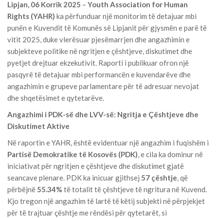
Lipjan, 06 Korrik 2025
–
Youth Association for Human
Rights (YAHR)
ka përfunduar një monitorim të detajuar mbi
punën e Kuvendit të Komunës së Lipjanit për gjysmën e parë të
vitit 2025, duke vlerësuar pjesëmarrjen dhe angazhimin e
subjekteve politike në ngritjen e çështjeve, diskutimet dhe
pyetjet drejtuar ekzekutivit. Raporti i publikuar ofron një
pasqyrë të detajuar mbi performancën e kuvendarëve dhe
angazhimin e grupeve parlamentare për të adresuar nevojat
dhe shqetësimet e qytetarëve.
Angazhimi i PDK-së dhe LVV-së: Ngritja e Çështjeve dhe
Diskutimet Aktive
Në raportin e YAHR, është evidentuar një angazhim i fuqishëm i
Partisë Demokratike të Kosovës (PDK)
, e cila ka dominur në
iniciativat për ngritjen e çështjeve dhe diskutimet gjatë
seancave plenare. PDK ka inicuar gjithsej
57 çështje
, që
përbëjnë
55.34%
të totalit të çështjeve të ngritura në Kuvend.
Kjo tregon një angazhim të lartë të këtij subjekti në përpjekjet
për të trajtuar çështje me rëndësi për qytetarët, si