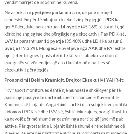
vendimmarrjet që ndodhin në Kuvend.
Në aspektin e
pyetjeve parlamentare
, që janë një mjet i
rëndësishëm për të mbajtur ekzekutivin përgjegjës,
PDK
ka
qenë lider, duke parashtruar
14 pyetje
(45.16% të totalit), që
kërkojnë shpjegime dhe përgjigje nga ekzekutivi. Pas PDK-së,
LVV
ka parashtruar
11 pyetje
(35.48%), dhe
LDK
ka pasur
6
pyetje
(19.35%). Mungesa e pyetjeve nga
AAK
dhe
PAI
është
një tjetër tregues i pasivitetit të këtyre subjekteve dhe të
mungesës së vëmendjes që ato i kushtojnë mbajtjes së
ekzekutivit përgjegjës.
Prononcimi i Bekim Krasniqit, Drejtor Ekzekutiv i YAHR-it:
“Ky raport monitorues është një mundësi e shkëlqyer për të
pasur një pasqyrë të qartë mbi performancën e Kuvendit të
Komunës së Lipjanit. Angazhimi i lartë i disa subjekteve politike,
sidomos i PDK-së dhe LVV-së, është inkurajues, por gjithashtu
ka nevojë për më shumë angazhim nga partitë që janë më pak
aktive. Për qytetarët e Lipjanit është shumë e rëndësishme që
Kuvendi të jetë një platformë aktive, ku çdo parti ka mundësinë