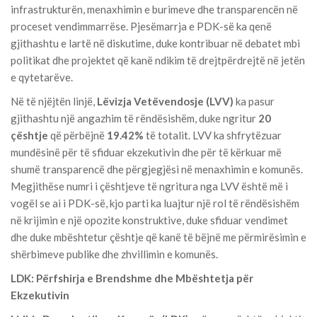
infrastrukturën, menaxhimin e burimeve dhe transparencën në
proceset vendimmarrëse. Pjesëmarrja e PDK-së ka qenë
gjithashtu e lartë në diskutime, duke kontribuar në debatet mbi
politikat dhe projektet që kanë ndikim të drejtpërdrejtë në jetën
e qytetarëve.
Në të njëjtën linjë,
Lëvizja Vetëvendosje (LVV)
ka pasur
gjithashtu një angazhim të rëndësishëm, duke ngritur
20
çështje
që përbëjnë
19.42%
të totalit. LVV ka shfrytëzuar
mundësinë për të sfiduar ekzekutivin dhe për të kërkuar më
shumë transparencë dhe përgjegjësi në menaxhimin e komunës.
Megjithëse numri i çështjeve të ngritura nga LVV është më i
vogël se ai i PDK-së, kjo parti ka luajtur një rol të rëndësishëm
në krijimin e një opozite konstruktive, duke sfiduar vendimet
dhe duke mbështetur çështje që kanë të bëjnë me përmirësimin e
shërbimeve publike dhe zhvillimin e komunës.
LDK: Përfshirja e Brendshme dhe Mbështetja për
Ekzekutivin