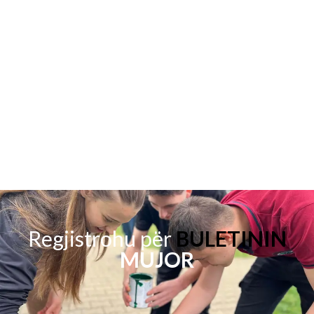
Regjistrohu për
BULETININ
MUJOR