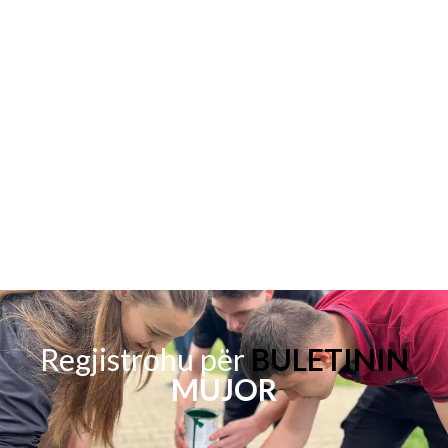
Regjistrohu për
BULETININ
MUJOR