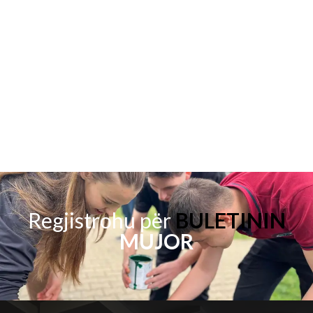
Regjistrohu për
BULETININ
MUJOR