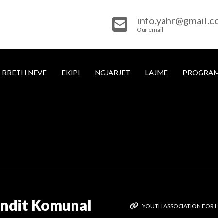
info.yahr@gmail.
Our email
RRETH NEVE
EKIPI
NGJARJET
LAJME
PROGRA
endit Komunal
YOUTH ASSOCIATION FOR 