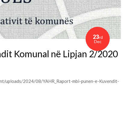
23
rd
Dec
dit Komunal në Lipjan 2/2020
tent/uploads/2024/08/YAHR_Raport-mbi-punen-e-Kuvendit-