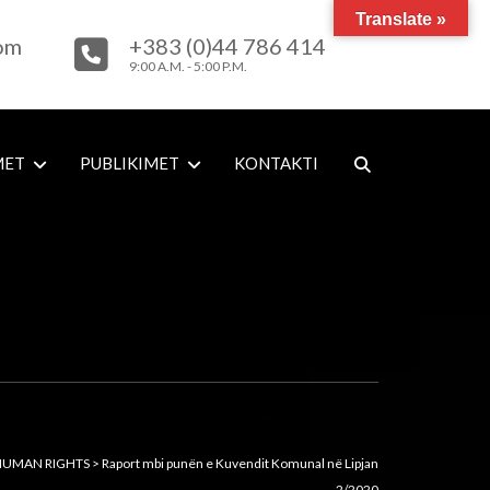
Translate »
com
+383 (0)44 786 414
9:00 A.M. - 5:00 P.M.
MET
PUBLIKIMET
KONTAKTI
HUMAN RIGHTS
>
Raport mbi punën e Kuvendit Komunal në Lipjan
2/2020