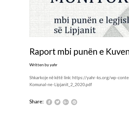
Raport mbi punën e Kuven
Written by
yahr
Shkarkoje në këtë link:
https://yahr-ks.org/wp-con
Komunal-ne-Lipjanit_2_2020.pdf
Share: