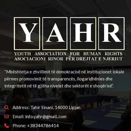
“Mbështetja e zhvillimit të demokracisë në institucionet lokale
përmes promovimit të transparencës, llogaridhënies dhe
integritetit në të gjitha nivelet dhe sektorët e shoqërisë”.
Address:
Tahir Sinani, 14000 Lipjan
Email:
info.yahr@gmail..com
Phone:
+38344786414