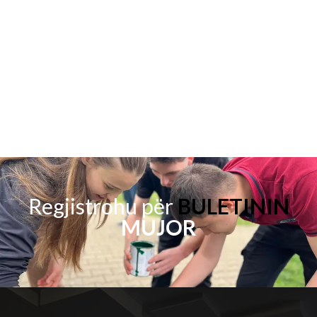
Regjistrohu për
BULETININ
MUJOR