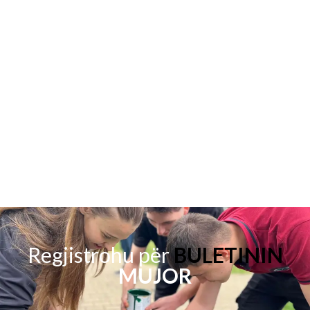
Regjistrohu për
BULETININ
MUJOR