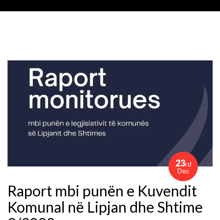
23
rd
Dec
Raport mbi punën e Kuvendit
Komunal në Lipjan dhe Shtime