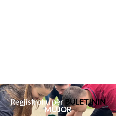
Regjistrohu për
BULETININ
MUJOR