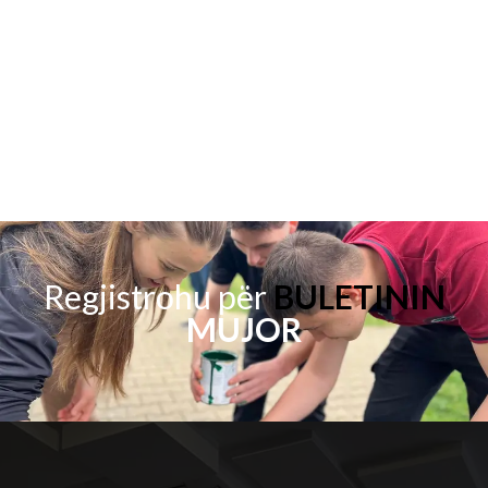
Regjistrohu për
BULETININ
MUJOR