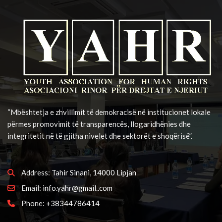
“Mbështetja e zhvillimit të demokracisë në institucionet lokale
përmes promovimit të transparencës, llogaridhënies dhe
integritetit në të gjitha nivelet dhe sektorët e shoqërisë”.
Address:
Tahir Sinani, 14000 Lipjan
Email:
info.yahr@gmail..com
Phone:
+38344786414