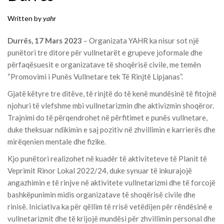
Written by
yahr
Durrës, 17 Mars 2023
– Organizata YAHR ka nisur sot një
punëtori tre ditore për vullnetarët e grupeve joformale dhe
përfaqësuesit e organizatave të shoqërisë civile, me temën
“Promovimi i Punës Vullnetare tek Të Rinjtë Lipjanas”.
Gjatë këtyre tre ditëve, të rinjtë do të kenë mundësinë të fitojnë
njohuri të vlefshme mbi vullnetarizmin dhe aktivizmin shoqëror.
Trajnimi do të përqendrohet në përfitimet e punës vullnetare,
duke theksuar ndikimin e saj pozitiv në zhvillimin e karrierës dhe
mirëqenien mentale dhe fizike.
Kjo punëtori realizohet në kuadër të aktiviteteve të Planit të
Veprimit Rinor Lokal 2022/24, duke synuar të inkurajojë
angazhimin e të rinjve në aktivitete vullnetarizmi dhe të forcojë
bashkëpunimin midis organizatave të shoqërisë civile dhe
rinisë. Iniciativa ka për qëllim të rrisë vetëdijen për rëndësinë e
vullnetarizmit dhe të krijojë mundësi për zhvillimin personal dhe