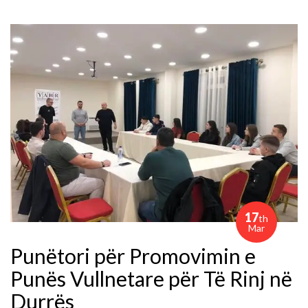
17
th
Mar
Punëtori për Promovimin e
Punës Vullnetare për Të Rinj në
Durrës