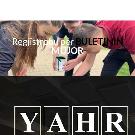
Regjistrohu për
BULETININ
MUJOR