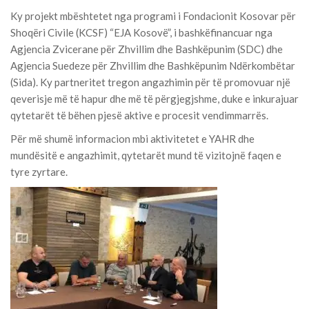
Ky projekt mbështetet nga programi i Fondacionit Kosovar për
Shoqëri Civile (KCSF) “EJA Kosovë”, i bashkëfinancuar nga
Agjencia Zvicerane për Zhvillim dhe Bashkëpunim (SDC) dhe
Agjencia Suedeze për Zhvillim dhe Bashkëpunim Ndërkombëtar
(Sida). Ky partneritet tregon angazhimin për të promovuar një
qeverisje më të hapur dhe më të përgjegjshme, duke e inkurajuar
qytetarët të bëhen pjesë aktive e procesit vendimmarrës.
Për më shumë informacion mbi aktivitetet e YAHR dhe
mundësitë e angazhimit, qytetarët mund të vizitojnë faqen e
tyre zyrtare.