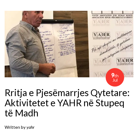
9
th
Jul
Rritja e Pjesëmarrjes Qytetare:
Aktivitetet e YAHR në Stupeq
të Madh
Written by
yahr