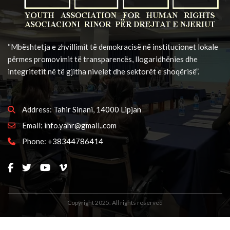
“Mbështetja e zhvillimit të demokracisë në institucionet lokale
përmes promovimit të transparencës, llogaridhënies dhe
integritetit në të gjitha nivelet dhe sektorët e shoqërisë”.
Address:
Tahir Sinani, 14000 Lipjan
Email:
info.yahr@gmail..com
Phone:
+38344786414
Copyright 2025. All rights reserved