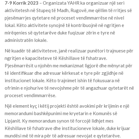
7-9 Korrik 2023
– Organizata YAHR ka organizuar një seri
aktivitetesh në Stupeq të Madh, Rugovë, me qëllim të rritjes së
pjesëmarrjes qytetare në proceset vendimmarrëse në nivel
lokal. Këto aktivitete synojnë të kontribuojnë në ngritjen e
mirëqenies së qytetarëve duke fuqizuar zërin e tyre në
administratën lokale.
Në kuadër të aktiviteteve, janë realizuar punëtori trajnuese për
ngritjen e kapaciteteve të Këshillave të fshatrave.
Pjesëmarrësit u njohën me mekanizmat ligjorë dhe mënyrat për
të identifikuar dhe adresuar kërkesat e tyre për zgjidhje në
institucionet lokale. Këto trajnimet ishin të fokusuara në
ofrimin e njohurive të nevojshme për të angazhuar qytetarët në
proceset vendimmarrëse.
Një element kyç i këtij projekti është avokimi për krijimin e një
memorandumi bashkëpunimi me kryetarin e Komunës së
Lipjanit. Ky memorandum synon të forcojë lidhjet mes
Këshillave të fshatrave dhe institucioneve lokale, duke krijuar
mundësi më të mira për të adresuar nevojat e qytetarëve.