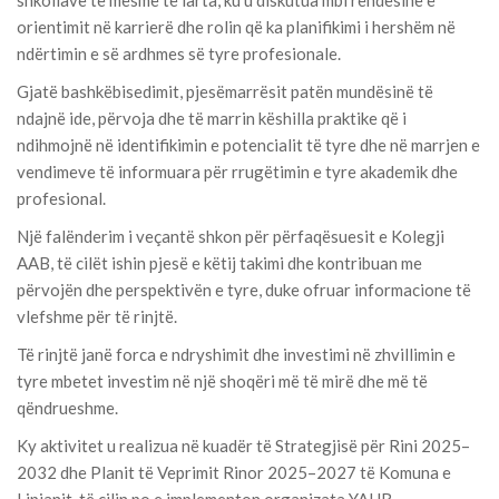
shkollave të mesme të larta, ku u diskutua mbi rëndësinë e
orientimit në karrierë dhe rolin që ka planifikimi i hershëm në
ndërtimin e së ardhmes së tyre profesionale.
Gjatë bashkëbisedimit, pjesëmarrësit patën mundësinë të
ndajnë ide, përvoja dhe të marrin këshilla praktike që i
ndihmojnë në identifikimin e potencialit të tyre dhe në marrjen e
vendimeve të informuara për rrugëtimin e tyre akademik dhe
profesional.
Një falënderim i veçantë shkon për përfaqësuesit e
Kolegji
AAB
, të cilët ishin pjesë e këtij takimi dhe kontribuan me
përvojën dhe perspektivën e tyre, duke ofruar informacione të
vlefshme për të rinjtë.
Të rinjtë janë forca e ndryshimit dhe investimi në zhvillimin e
tyre mbetet investim në një shoqëri më të mirë dhe më të
qëndrueshme.
Ky aktivitet u realizua në kuadër të Strategjisë për Rini 2025–
2032 dhe Planit të Veprimit Rinor 2025–2027 të
Komuna e