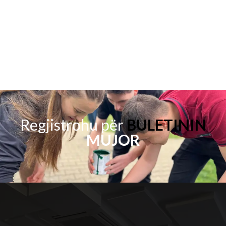
Regjistrohu për
BULETININ
MUJOR