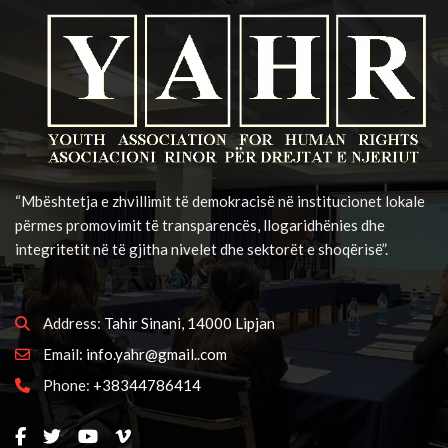
“Mbështetja e zhvillimit të demokracisë në institucionet lokale
përmes promovimit të transparencës, llogaridhënies dhe
integritetit në të gjitha nivelet dhe sektorët e shoqërisë”.
Address:
Tahir Sinani, 14000 Lipjan
Email:
info.yahr@gmail..com
Phone:
+38344786414