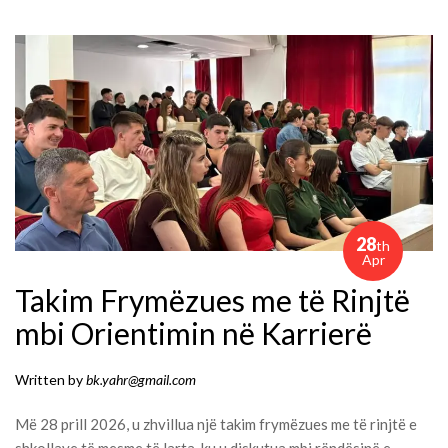
28
th
Apr
Takim Frymëzues me të Rinjtë
mbi Orientimin në Karrierë
Written by
bk.yahr@gmail.com
Më 28 prill 2026, u zhvillua një takim frymëzues me të rinjtë e