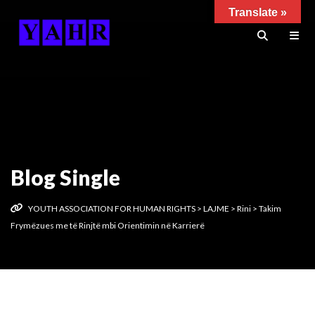
Translate »
Blog Single
YOUTH ASSOCIATION FOR HUMAN RIGHTS
>
LAJME
>
Rini
>
Takim
Frymëzues me të Rinjtë mbi Orientimin në Karrierë