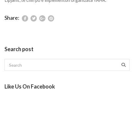
Lipjanit
, të cilin po e implementon organizata YAHR.
Share:
Search post
Like Us On Facebook