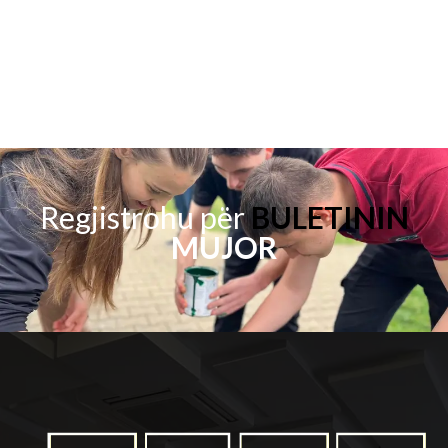
Regjistrohu për
BULETININ
MUJOR