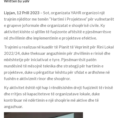
Written by
yahr
Lipjan, 12 Prill 2023
– Sot, organizata YAHR organizoi një
trajnim njëditor me temën “Hartimi i Projekteve” për vullnetarët
e grupeve joformale dhe organizatat e shoqërisë civile. Ky
aktivitet kishte si qëllim të fuqizonte aftësitë e pjesëmarrësve
në zhvillimin dhe implementimin e projekteve efektive.
Trajnimi u realizua në kuadër të Planit të Veprimit për Rini Lokal
2022/24, duke theksuar angazhimin për zhvillimin e rinisë dhe
mbështetje për iniciativat e tyre. Pjesëmarrësit patën
mundësinë të mësojnë teknika dhe strategji për hartimin e
projekteve, duke u përgatitur kështu për sfidat e ardhshme në
fushën e aktivizmit rinor dhe shoqëror.
Ky aktivitet është një hap i rëndësishëm drejt fuqizimit të rinisë
dhe rritjes së kapaciteteve të organizatave lokale, duke
kontribuar në ndërtimin e një shoqërie më aktive dhe të
angazhuar.