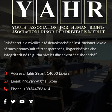
“Mbështetja e zhvillimit të demokracisë në institucionet lokale
përmes promovimit të transparencës, llogaridhënies dhe
integritetit në të gjitha nivelet dhe sektorët e shoqërisë”.
Address:
Tahir Sinani, 14000 Lipjan
Email:
info.yahr@gmail..com
Phone:
+38344786414