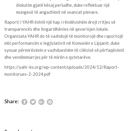
diskutim gjatë kësaj periudhe, duke reflektuar një
mungesë të angazhimit në seancat plenare.
Raporti i YAHR është një hap i rëndësishëm drejt rritjes së
transparencës dhe llogaridhënies në qeverisjen lokale.
Organizata YAHR do të vazhdojë të monitorojë dhe raportojë
mbi performancën e legjislativit në Komunën e Lipjanit, duke
synuar përmirësimin e vazhdueshëm të cilësisë së përfaqësimit
dhe vendimmarrjes për të mirën e qytetarëve.
https://yahr-ks.org/wp-content/uploads/2024/12/Raport-
monitorues-2-2024.pdf
Share: