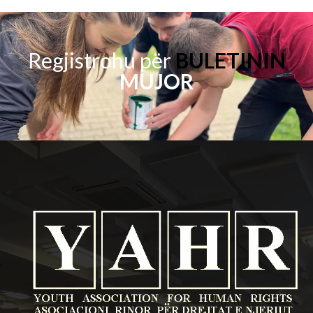
Regjistrohu për
BULETININ
MUJOR