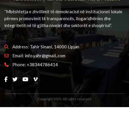
“Mbështetja e zhvillimit të demokracisë në institucionet lokale
përmes promovimit të transparencës, llogaridhënies dhe
integritetit në të gjitha nivelet dhe sektorët e shoqërisë”.
Address:
Tahir Sinani, 14000 Lipjan
Email:
info.yahr@gmail..com
Phone:
+38344786414
Copyright 2025. All rights reserved