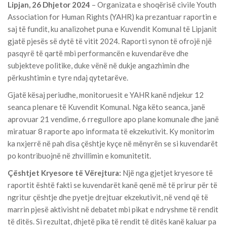
Lipjan, 26 Dhjetor 2024
– Organizata e shoqërisë civile Youth
Association for Human Rights (YAHR) ka prezantuar raportin e
saj të fundit, ku analizohet puna e Kuvendit Komunal të Lipjanit
gjatë pjesës së dytë të vitit 2024. Raporti synon të ofrojë një
pasqyrë të qartë mbi performancën e kuvendarëve dhe
subjekteve politike, duke vënë në dukje angazhimin dhe
përkushtimin e tyre ndaj qytetarëve.
Gjatë kësaj periudhe, monitoruesit e YAHR kanë ndjekur 12
seanca plenare të Kuvendit Komunal. Nga këto seanca, janë
aprovuar 21 vendime, 6 rregullore apo plane komunale dhe janë
miratuar 8 raporte apo informata të ekzekutivit. Ky monitorim
ka nxjerrë në pah disa çështje kyçe në mënyrën se si kuvendarët
po kontribuojnë në zhvillimin e komunitetit.
Çështjet Kryesore të Vërejtura:
Një nga gjetjet kryesore të
raportit është fakti se kuvendarët kanë qenë më të prirur për të
ngritur çështje dhe pyetje drejtuar ekzekutivit, në vend që të
marrin pjesë aktivisht në debatet mbi pikat e ndryshme të rendit
të ditës. Si rezultat, dhjetë pika të rendit të ditës kanë kaluar pa