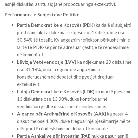
asnjë diskutim, ashtu siç janë propozuar nga ekzekutivi.
Performanca e Subjekteve Politike:
Partia Demokratike e Kosovës (PDK)
ka dalë si subjekti
politik më aktiv, duke marrë pjesë me 47 diskutime ose
50.54% të totalit. Ky angazhim reflekton përkushtimin e
lartë të PDK-së për të adresuar çështje të rëndësishme
në komunitet.
Lëvizja Vetëvendosje (LVV)
ka ndjekur me 29 diskutime
ose 31.18%, duke treguar një angazhim të
konsiderueshëm në debatet dhe pyetjet drejtuar
ekzekutivit.
Lidhja Demokratike e Kosovës (LDK)
ka marrë pjesë me
13 diskutime ose 13.98%, duke kontribuar në
vendimmarrje dhe diskutime të rëndësishme.
Aleanca për Ardhmërinë e Kosovës (AAK)
ka pasur 4
diskutime ose 4.30%, duke treguar një pjesëmarrje më të
ulët por të rëndësishme në debatet komunale.
Partia Ashkalive për Integrim (PAI)
nuk ka pasur asnjë